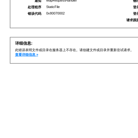
MapRequestHandler
通知
物
StaticFile
处理程序
登
0x80070002
错误代码
登
请求跟
详细信息:
此错误表明文件或目录在服务器上不存在。请创建文件或目录并重新尝试请求。
查看详细信息 »